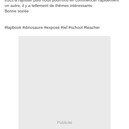
trucs à rajouter puis nous pourrons en commencer rapidement
un autre, il y a tellement de thèmes intéressants.
Bonne soirée
#lapbook #dinosaure #exposé #ief #school #teacher
Publicité